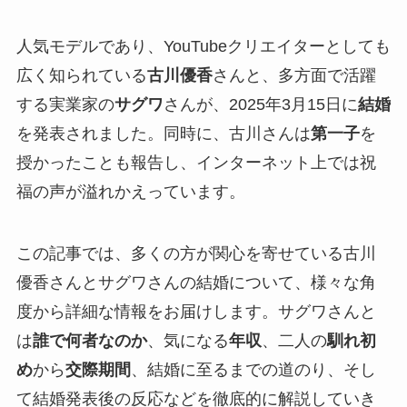
人気モデルであり、YouTubeクリエイターとしても
広く知られている
古川優香
さんと、多方面で活躍
する実業家の
サグワ
さんが、2025年3月15日に
結婚
を発表されました。同時に、古川さんは
第一子
を
授かったことも報告し、インターネット上では祝
福の声が溢れかえっています。
この記事では、多くの方が関心を寄せている古川
優香さんとサグワさんの結婚について、様々な角
度から詳細な情報をお届けします。サグワさんと
は
誰で何者なのか
、気になる
年収
、二人の
馴れ初
め
から
交際期間
、結婚に至るまでの道のり、そし
て結婚発表後の反応などを徹底的に解説していき