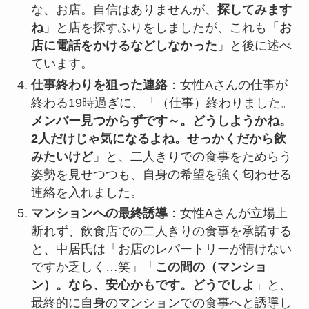
な、お店。自信はありませんが、
探してみます
ね
」と店を探すふりをしましたが、これも「
お
店に電話をかけるなどしなかった
」と後に述べ
ています。
仕事終わりを狙った連絡
：女性Aさんの仕事が
終わる19時過ぎに、「（仕事）終わりました。
メンバー見つからずです～。どうしようかね。
2人だけじゃ気になるよね。せっかくだから飲
みたいけど
」と、二人きりでの食事をためらう
姿勢を見せつつも、自身の希望を強く匂わせる
連絡を入れました。
マンションへの最終誘導
：女性Aさんが立場上
断れず、飲食店での二人きりの食事を承諾する
と、中居氏は「お店のレパートリーが情けない
ですか乏しく…笑」「
この間の（マンショ
ン）。なら、安心かもです。どうでしよ
」と、
最終的に自身のマンションでの食事へと誘導し