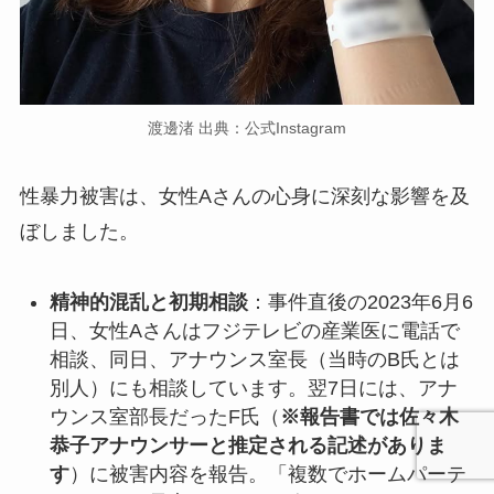
渡邊渚 出典：公式Instagram
性暴力被害は、女性Aさんの心身に深刻な影響を及
ぼしました。
精神的混乱と初期相談
：事件直後の2023年6月6
日、女性Aさんはフジテレビの産業医に電話で
相談、同日、アナウンス室長（当時のB氏とは
別人）にも相談しています。翌7日には、アナ
ウンス室部長だったF氏（
※報告書では佐々木
恭子アナウンサーと推定される記述がありま
す
）に被害内容を報告。「複数でホームパーテ