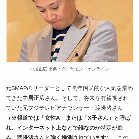
中居正広 出典：ダイヤモンドオンライン
元SMAPのリーダーとして長年国民的な人気を集め
てきた
中居正広
さん。そして、将来を有望視され
ていた元フジテレビアナウンサー・渡邊渚さん
（
※報道では「女性A」または「X子さん」と呼ば
れ、インターネット上などで誰なのか特定が進
み、渡邊渚さんと強く推測されています
）。この