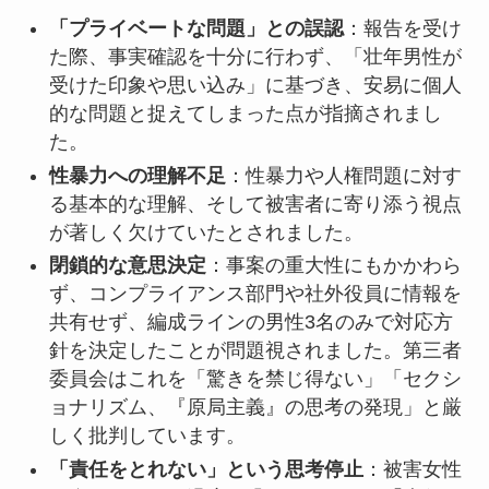
「プライベートな問題」との誤認
：報告を受け
た際、事実確認を十分に行わず、「壮年男性が
受けた印象や思い込み」に基づき、安易に個人
的な問題と捉えてしまった点が指摘されまし
た。
性暴力への理解不足
：性暴力や人権問題に対す
る基本的な理解、そして被害者に寄り添う視点
が著しく欠けていたとされました。
閉鎖的な意思決定
：事案の重大性にもかかわら
ず、コンプライアンス部門や社外役員に情報を
共有せず、編成ラインの男性3名のみで対応方
針を決定したことが問題視されました。第三者
委員会はこれを「驚きを禁じ得ない」「セクシ
ョナリズム、『原局主義』の思考の発現」と厳
しく批判しています。
「責任をとれない」という思考停止
：被害女性