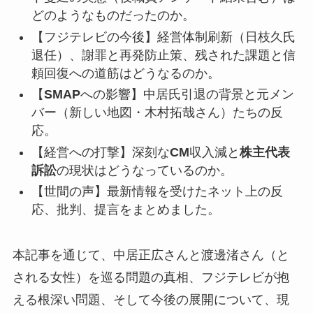
どのようなものだったのか。
【フジテレビの今後】経営体制刷新（日枝久氏
退任）、謝罪と再発防止策、残された課題と信
頼回復への道筋はどうなるのか。
【
SMAP
への影響】中居氏引退の背景と元メン
バー（新しい地図・木村拓哉さん）たちの反
応。
【経営への打撃】深刻な
CM
収入減と
株主代表
訴訟
の現状はどうなっているのか。
【世間の声】最新情報を受けたネット上の反
応、批判、提言をまとめました。
本記事を通じて、中居正広さんと渡邊渚さん（と
される女性）を巡る問題の真相、フジテレビが抱
える根深い問題、そして今後の展開について、現