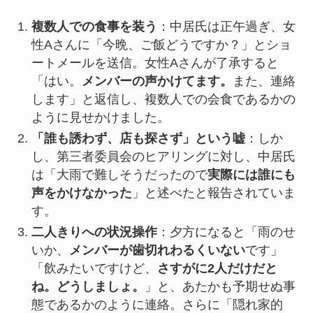
複数人での食事を装う
：中居氏は正午過ぎ、女
性Aさんに「今晩、ご飯どうですか？」とショ
ートメールを送信。女性Aさんが了承すると
「はい。
メンバーの声かけてます。
また、連絡
します」と返信し、複数人での会食であるかの
ように見せかけました。
「誰も誘わず、店も探さず」という嘘
：しか
し、第三者委員会のヒアリングに対し、中居氏
は「大雨で難しそうだったので
実際には誰にも
声をかけなかった
」と述べたと報告されていま
す。
二人きりへの状況操作
：夕方になると「雨のせ
いか、
メンバーが歯切れわるくいない
です」
「飲みたいですけど、
さすがに2人だけだと
ね。どうしましょ。
」と、あたかも予期せぬ事
態であるかのように連絡。さらに「隠れ家的