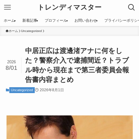
トレンディマスター
ホーム
新着記事
プロフィール
お問い合わせ
プライバシーポリシ
ホーム
Uncategorized
中居正広は渡邊渚アナに何をし
た？警察介入で逮捕間近？トラブ
2026
8/01
ル時から現在まで第三者委員会報
告書内容まとめ
2026年8月1日
Uncategorized