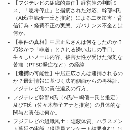
【フジテレビの組織的責任】経営陣の判断ミ
ス、「思考停止」と指摘された対応、幹部B氏
（A氏/中嶋優一氏と推定）による二次加害・背
信行為・経費不正の実態、ガバナンス不全とは
何か。
【事件の真相】中居正広さんは何をしたのか？
巧妙かつ「非道」とされる誘い出しの手口、
生々しいメール内容、被害女性が受けた深刻な
苦痛（PTSD発症など）の経緯。
【
逮捕
の可能性】中居正広さんは逮捕されるの
か？最新情報に基づく法的側面からの再検証、
フジテレビ側の責任追及の行方。
フジテレビ幹部B氏（A氏/中嶋優一氏と推定）
及びF氏（佐々木恭子アナと推定）の具体的な
関与と責任は何か。
フジテレビの組織風土：隠蔽体質、ハラスメン
ト蔓延の実態（役職員アンケート結果含む）は